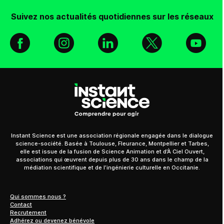
Suivez nos actualités quotidiennes sur les réseaux
Facebook
Instagram
Linkedin
X
You
Instant Science est une association régionale engagée dans le dialogue
science-société. Basée à Toulouse, Fleurance, Montpellier et Tarbes,
elle est issue de la fusion de Science Animation et d’À Ciel Ouvert,
associations qui œuvrent depuis plus de 30 ans dans le champ de la
médiation scientifique et de l’ingénierie culturelle en Occitanie.
Qui sommes nous ?
Contact
Recrutement
Adhérez ou devenez bénévole