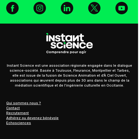
Facebook
Instagram
Linkedin
X
You
Instant Science est une association régionale engagée dans le dialogue
science-société. Basée à Toulouse, Fleurance, Montpellier et Tarbes,
elle est issue de la fusion de Science Animation et d’À Ciel Ouvert,
associations qui œuvrent depuis plus de 30 ans dans le champ de la
médiation scientifique et de l’ingénierie culturelle en Occitanie.
Qui sommes nous ?
Contact
Recrutement
Adhérez ou devenez bénévole
Echosciences