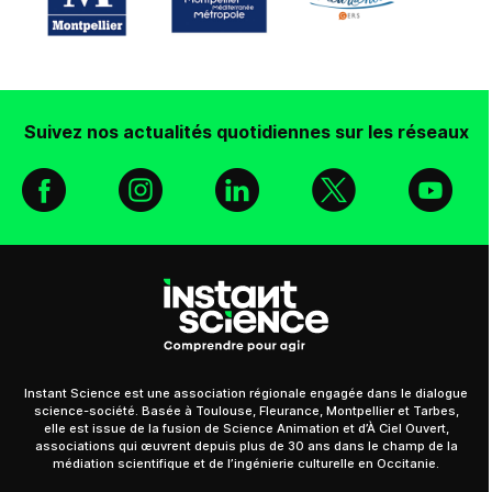
Suivez nos actualités quotidiennes sur les réseaux
Facebook
Instagram
Linkedin
X
You
Instant Science est une association régionale engagée dans le dialogue
science-société. Basée à Toulouse, Fleurance, Montpellier et Tarbes,
elle est issue de la fusion de Science Animation et d’À Ciel Ouvert,
associations qui œuvrent depuis plus de 30 ans dans le champ de la
médiation scientifique et de l’ingénierie culturelle en Occitanie.