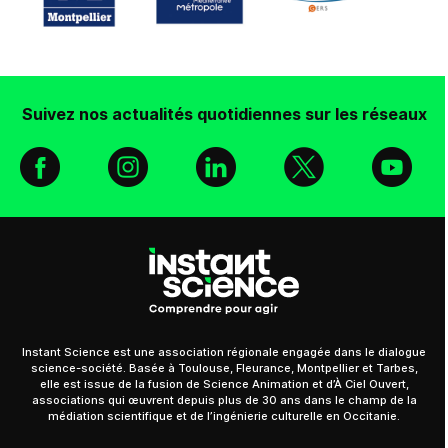
Suivez nos actualités quotidiennes sur les réseaux
Facebook
Instagram
Linkedin
X
You
Instant Science est une association régionale engagée dans le dialogue
science-société. Basée à Toulouse, Fleurance, Montpellier et Tarbes,
elle est issue de la fusion de Science Animation et d’À Ciel Ouvert,
associations qui œuvrent depuis plus de 30 ans dans le champ de la
médiation scientifique et de l’ingénierie culturelle en Occitanie.