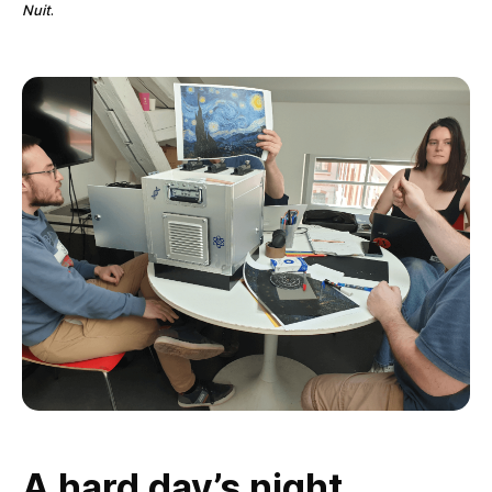
Nuit
.
A hard day’s night