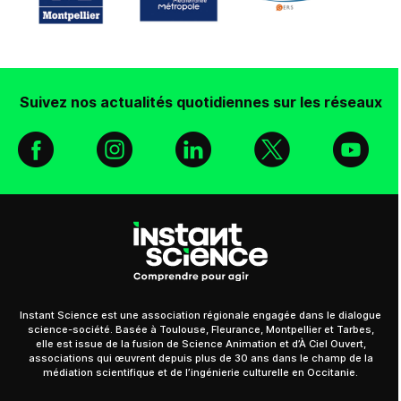
Suivez nos actualités quotidiennes sur les réseaux
Facebook
Instagram
Linkedin
X
You
Instant Science est une association régionale engagée dans le dialogue
science-société. Basée à Toulouse, Fleurance, Montpellier et Tarbes,
elle est issue de la fusion de Science Animation et d’À Ciel Ouvert,
associations qui œuvrent depuis plus de 30 ans dans le champ de la
médiation scientifique et de l’ingénierie culturelle en Occitanie.