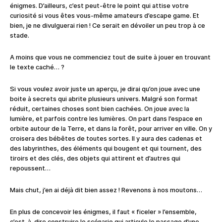
énigmes. D’ailleurs, c’est peut-être le point qui attise votre
curiosité si vous êtes vous-même amateurs d’escape game. Et
bien, je ne divulguerai rien ! Ce serait en dévoiler un peu trop à ce
stade.
A moins que vous ne commenciez tout de suite à jouer en trouvant
le texte caché… ?
Si vous voulez avoir juste un aperçu, je dirai qu’on joue avec une
boite à secrets qui abrite plusieurs univers. Malgré son format
réduit, certaines choses sont bien cachées. On joue avec la
lumière, et parfois contre les lumières. On part dans l’espace en
orbite autour de la Terre, et dans la forêt, pour arriver en ville. On y
croisera des bébêtes de toutes sortes. Il y aura des cadenas et
des labyrinthes, des éléments qui bougent et qui tournent, des
tiroirs et des clés, des objets qui attirent et d’autres qui
repoussent…
Mais chut, j’en ai déjà dit bien assez ! Revenons à nos moutons…
En plus de concevoir les énigmes, il faut « ficeler » l’ensemble,
c’est-à-dire construire le scénario qui articule le passage d’une