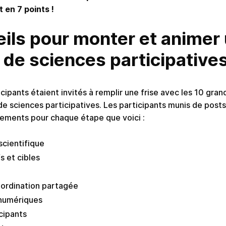
t en 7 points !
eils pour monter et animer
de sciences participative
ticipants étaient invités à remplir une frise avec les 10 gr
 sciences participatives. Les participants munis de posts-
ements pour chaque étape que voici :
scientifique
s et cibles
oordination partagée
 numériques
cipants