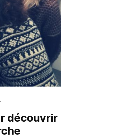
.
r découvrir
rche