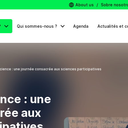
About us
/
Sobre nosotr
?
Qui sommes-nous ?
Agenda
Actualités et c
ience : une journée consacrée aux sciences participatives
nce : une
rée aux
ipatives