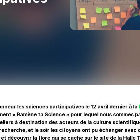
onneur les sciences participatives le 12 avril dernier à la
ement « Ramène ta Science » pour lequel nous sommes par
liers à destination des acteurs de la culture scientifique
recherche, et le soir les citoyens ont pu échanger avec d
t découvrir la flore qui se cache sur le site de la Hall