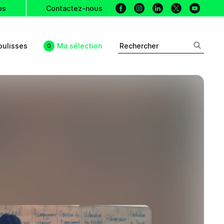
Facebook
Instagram
Linkedin
X
Youtu
os
Contactez-nous
oulisses
Ma sélection
Rechercher