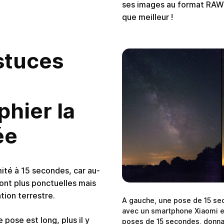
ses images au format RAW (
que meilleur !
stuces
hier la
ée
ité à 15 secondes, car au-
ront plus ponctuelles mais
ation terrestre.
A gauche, une pose de 15 se
avec un smartphone Xiaomi et
 pose est long, plus il y
poses de 15 secondes, donnan