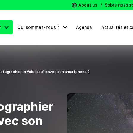
About us
/
Sobre nosotr
?
Qui sommes-nous ?
Agenda
Actualités et c
tographier la Voie lactée avec son smartphone ?
graphier
avec son