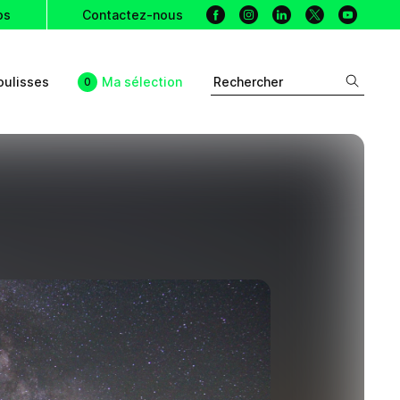
Facebook
Instagram
Linkedin
X
Youtu
os
Contactez-nous
oulisses
Ma sélection
Rechercher