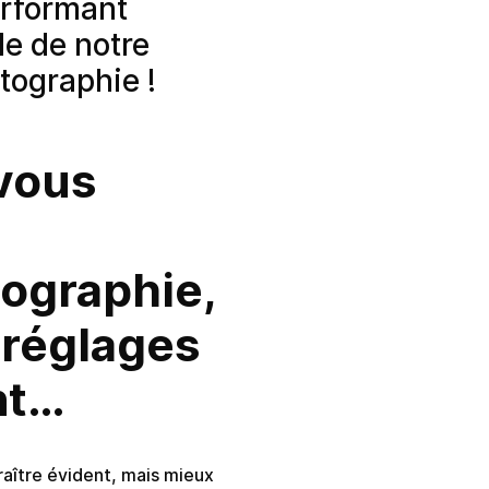
erformant
de de notre
tographie !
vous
ographie,
 réglages
nt…
raître évident, mais mieux