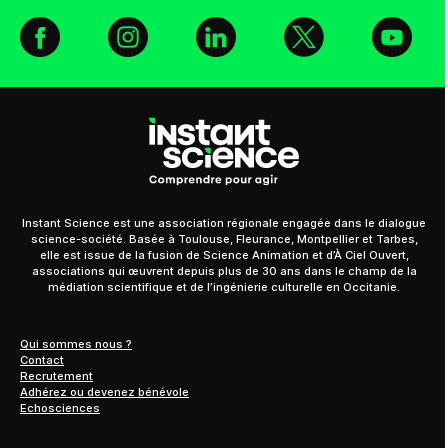
Facebook
Instagram
Linkedin
X
You
Instant Science est une association régionale engagée dans le dialogue
science-société. Basée à Toulouse, Fleurance, Montpellier et Tarbes,
elle est issue de la fusion de Science Animation et d’À Ciel Ouvert,
associations qui œuvrent depuis plus de 30 ans dans le champ de la
médiation scientifique et de l’ingénierie culturelle en Occitanie.
Qui sommes nous ?
Contact
Recrutement
Adhérez ou devenez bénévole
Echosciences