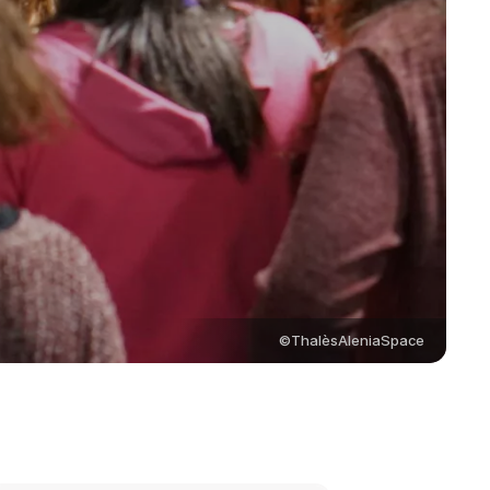
©ThalèsAleniaSpace