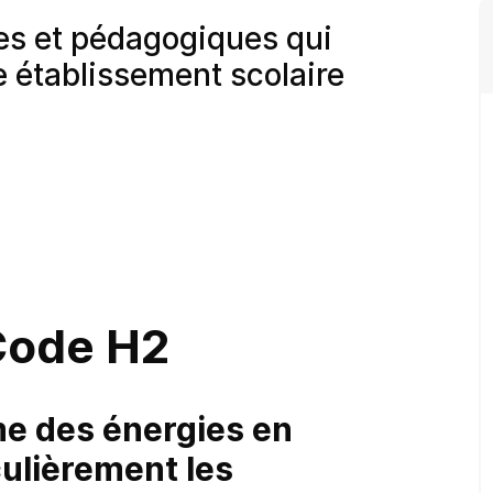
es et pédagogiques qui
e établissement scolaire
Code H2
me des énergies en
culièrement les