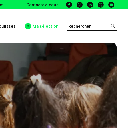
Facebook
Instagram
Linkedin
X
Youtu
os
Contactez-nous
oulisses
Ma sélection
Rechercher