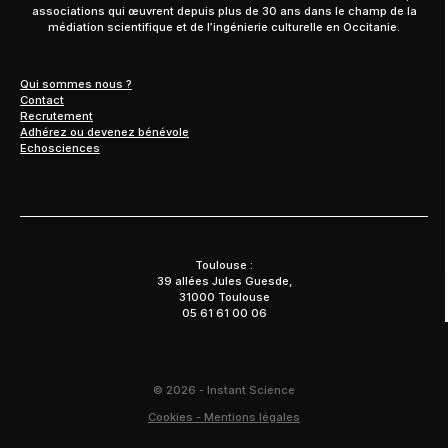
associations qui œuvrent depuis plus de 30 ans dans le champ de la
médiation scientifique et de l’ingénierie culturelle en Occitanie.
Qui sommes nous ?
Contact
Recrutement
Adhérez ou devenez bénévole
Echosciences
Toulouse :
39 allées Jules Guesde,
31000 Toulouse
05 61 61 00 06
© 2026 - Instant Science
Cookies - Mentions légales