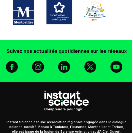
Suivez nos actualités quotidiennes sur les réseaux
Facebook
Instagram
Linkedin
X
You
Instant Science est une association régionale engagée dans le dialogue
science-société. Basée à Toulouse, Fleurance, Montpellier et Tarbes,
elle est issue de la fusion de Science Animation et d’À Ciel Ouvert,