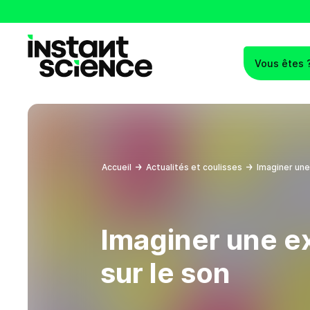
Vous êtes 
Instant Science
Accueil
Actualités et coulisses
Imaginer une
Imaginer une e
sur le son