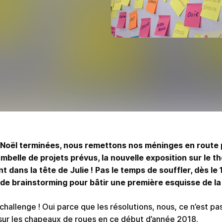
 Noël terminées, nous remettons nos méninges en route
bambelle de projets prévus, la nouvelle exposition sur l
dans la tête de Julie ! Pas le temps de souffler, dès le 10
de brainstorming pour bâtir une première esquisse de la
allenge ! Oui parce que les résolutions, nous, ce n’est pas
sur les chapeaux de roues en ce début d’année 2018.