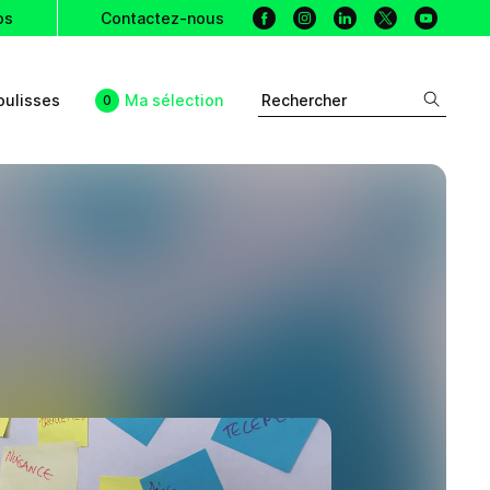
Facebook
Instagram
Linkedin
X
Youtu
os
Contactez-nous
oulisses
Ma sélection
Rechercher