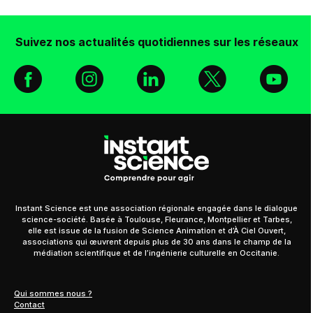
Suivez nos actualités quotidiennes sur les réseaux
Facebook
Instagram
Linkedin
X
You
Instant Science est une association régionale engagée dans le dialogue
science-société. Basée à Toulouse, Fleurance, Montpellier et Tarbes,
elle est issue de la fusion de Science Animation et d’À Ciel Ouvert,
associations qui œuvrent depuis plus de 30 ans dans le champ de la
médiation scientifique et de l’ingénierie culturelle en Occitanie.
Qui sommes nous ?
Contact