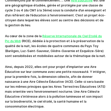
Commençons par le commencement…. Une
Aire Éducative
est une
aire géographique étudiée, gérée et protégée par une classe de
cycle 3 ou 4 (du CM1 à la 3ème) sous la conduite d’un enseignant et
d’un référent de l’éducation à l’environnement. C’est un projet éco-
citoyen dans lequel les élèves sont au centre des décisions et de
la gestion du lieu.
Au cœur de la zone de la
Réserve Internationale de Ciel Etoilé du
Pic du Midi
(RICE), dédiée à la protection et à la préservation de la
qualité de la nuit, les écoles de quatre communes du Pays Toy
(Barèges, Luz-Saint-Sauveur, Gèdre-Gavarnie et Esquièze-Sère)
sont sensibilisées et mobilisées autour de la thématique de la nuit.
Ainsi, depuis 2022, elles ont pour projet d’implanter une Aire
Éducative sur leur commune avec une petite nouveauté. Y intégrer,
pour la première fois, la dimension céleste, afin de donner
naissance à une Aire Céleste Éducative (ACE). Celle-ci sera basée
sur les mêmes principes que les Aires Terrestres Éducatives (ATE)
mais orientée vers l’environnement nocturne. Une Aire Céleste
Éducative s’intéresse alors à la pollution lumineuse et son impact
sur la biodiversité, le ciel étoilé, la santé humaine et la
consommation électrique.