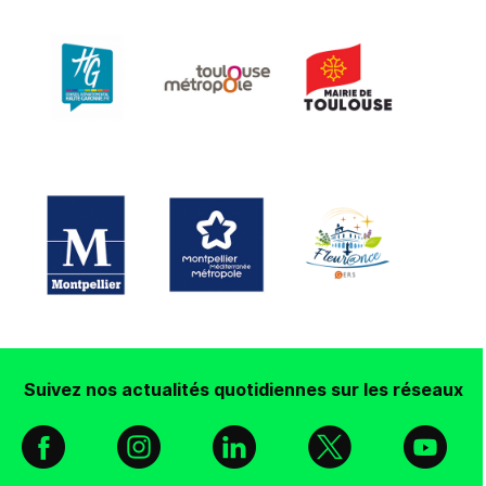
Suivez nos actualités quotidiennes sur les réseaux
Facebook
Instagram
Linkedin
X
You