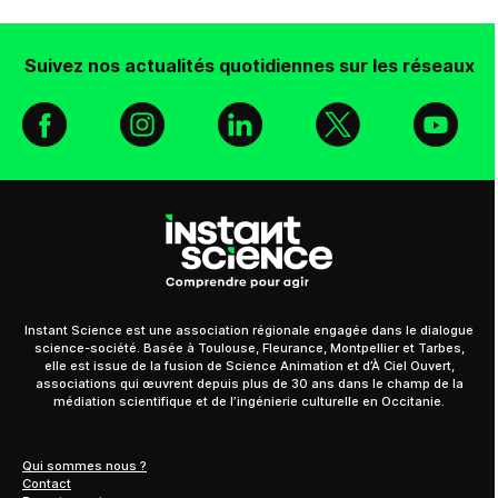
Suivez nos actualités quotidiennes sur les réseaux
Facebook
Instagram
Linkedin
X
You
Instant Science est une association régionale engagée dans le dialogue
science-société. Basée à Toulouse, Fleurance, Montpellier et Tarbes,
elle est issue de la fusion de Science Animation et d’À Ciel Ouvert,
associations qui œuvrent depuis plus de 30 ans dans le champ de la
médiation scientifique et de l’ingénierie culturelle en Occitanie.
Qui sommes nous ?
Contact