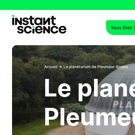
Vous êtes 
Instant Science
Accueil
Le planétarium de Pleumeur-Bodou
Le plan
Pleume