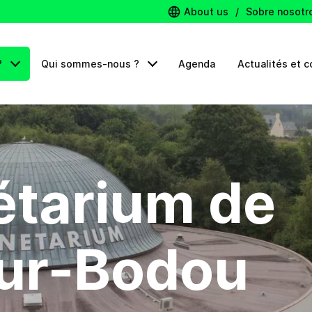
About us
/
Sobre nosotr
?
Qui sommes-nous ?
Agenda
Actualités et c
étarium de
ur-Bodou