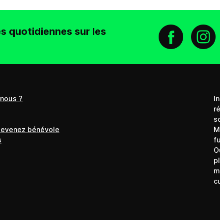
Face
In
s quotidiennes sur les
nous ?
I
r
s
devenez bénévole
M
s
f
O
p
m
c