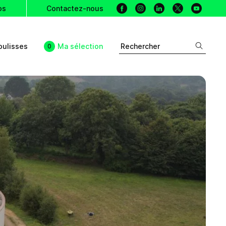
Facebook
Instagram
Linkedin
X
Youtu
os
Contactez-nous
oulisses
Ma sélection
Rechercher