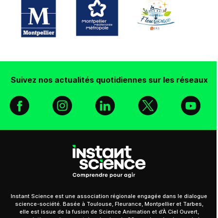
Suivez nos actualités quotidiennes sur les réseaux
Facebook
Instagram
Linkedin
X
You
Instant Science est une association régionale engagée dans le dialogue
science-société. Basée à Toulouse, Fleurance, Montpellier et Tarbes,
elle est issue de la fusion de Science Animation et d’À Ciel Ouvert,