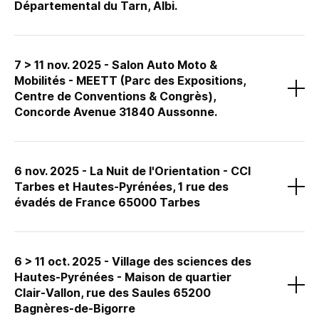
Départemental du Tarn, Albi.
e
Le
94
Congrès des Assises des Départements de France
, un
événement organisé par le Conseil départemental du Tarn.
7 > 11 nov. 2025 - Salon Auto Moto &
Mobilités - MEETT (Parc des Expositions,
Instant Science et l’équipe de la COMUE de Toulouse y seront afin
Centre de Conventions & Congrès),
de présenter le programme GENHYO et la filière de l’hydrogène.
Concorde Avenue 31840 Aussonne.
Le
Salon Auto Moto & Mobilités
, un événement organisé par
Toulouse Events.
6 nov. 2025 - La Nuit de l'Orientation - CCI
Tarbes et Hautes-Pyrénées, 1 rue des
évadés de France 65000 Tarbes
La Nuit de l’Orientation
, événement organisé par la
CCI Tarbes et
Hautes-Pyrénées
.
6 > 11 oct. 2025 - Village des sciences des
Hautes-Pyrénées - Maison de quartier
Clair-Vallon, rue des Saules 65200
Bagnères-de-Bigorre