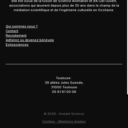
elle est issue de la fusion de Science Animation et d’À Ciel Ouvert,
associations qui œuvrent depuis plus de 30 ans dans le champ de la
médiation scientifique et de l’ingénierie culturelle en Occitanie.
Qui sommes nous ?
Contact
Recrutement
Adhérez ou devenez bénévole
Echosciences
Toulouse :
39 allées Jules Guesde,
31000 Toulouse
05 61 61 00 06
© 2026 - Instant Science
Cookies - Mentions légales