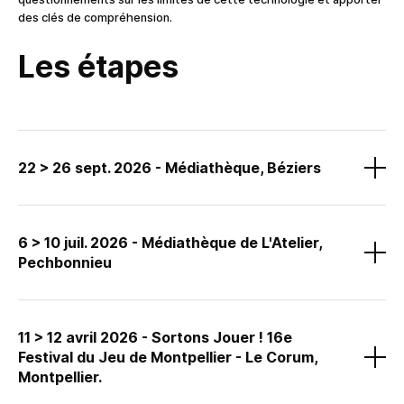
des clés de compréhension.
Les étapes
22 > 26 sept. 2026 - Médiathèque, Béziers
Un événement organisé par la Ville de Béziers.
6 > 10 juil. 2026 - Médiathèque de L'Atelier,
Pechbonnieu
Un événement organisé par la Ville de Pechbonnieu.
11 > 12 avril 2026 - Sortons Jouer ! 16e
L’exposition-animations sera présentée du 6 au 10 juillet et le 6
Festival du Jeu de Montpellier - Le Corum,
juillet nous animerons les escapes box Code H2.
Montpellier.