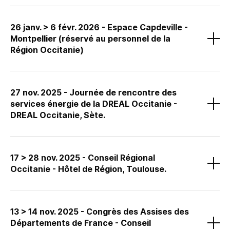
Sortons Jouer !
, un événement organisé par l’association du
Festival du Jeu de Montpellier.
26 janv. > 6 févr. 2026 - Espace Capdeville -
Montpellier (réservé au personnel de la
Nous animerons l’escape game Code H2 conçu avec RHYO.
Région Occitanie)
27 nov. 2025 - Journée de rencontre des
services énergie de la DREAL Occitanie -
DREAL Occitanie, Sète.
Un événement organisé par la DREAL Occitanie, Direction
Régionale de l’Environnement, de l’Aménagement et du Logement
17 > 28 nov. 2025 - Conseil Régional
Occitanie.
Occitanie - Hôtel de Région, Toulouse.
Nous animerons l’escape game Code H2 conçu avec RHYO.
13 > 14 nov. 2025 - Congrès des Assises des
Départements de France - Conseil