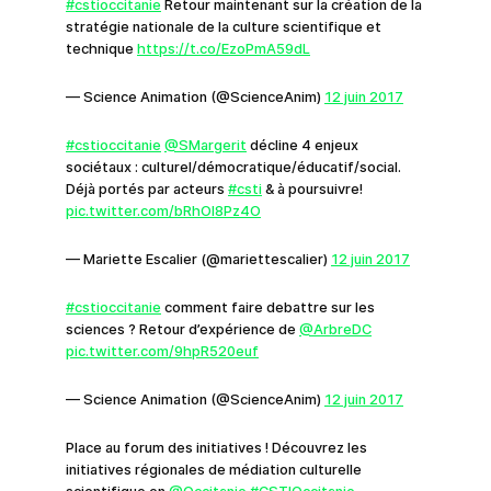
#cstioccitanie
Retour maintenant sur la création de la
stratégie nationale de la culture scientifique et
technique
https://t.co/EzoPmA59dL
— Science Animation (@ScienceAnim)
12 juin 2017
#cstioccitanie
@SMargerit
décline 4 enjeux
sociétaux : culturel/démocratique/éducatif/social.
Déjà portés par acteurs
#csti
& à poursuivre!
pic.twitter.com/bRhOI8Pz4O
— Mariette Escalier (@mariettescalier)
12 juin 2017
#cstioccitanie
comment faire debattre sur les
sciences ? Retour d’expérience de
@ArbreDC
pic.twitter.com/9hpR520euf
— Science Animation (@ScienceAnim)
12 juin 2017
Place au forum des initiatives ! Découvrez les
initiatives régionales de médiation culturelle