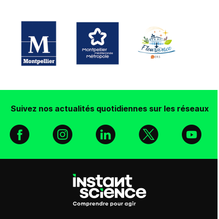
Suivez nos actualités quotidiennes sur les réseaux
Facebook
Instagram
Linkedin
X
You