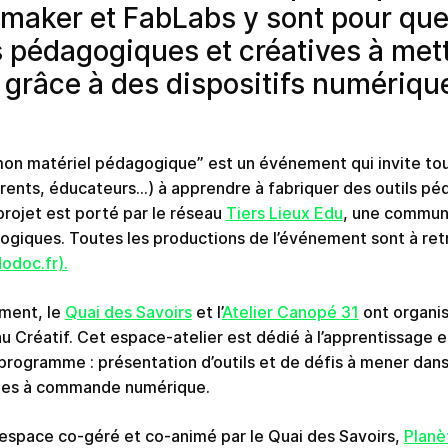
 maker et FabLabs y sont pour qu
s pédagogiques et créatives à met
 grâce à des dispositifs numériqu
mon matériel pédagogique” est un événement qui invite tou
rents, éducateurs…) à apprendre à fabriquer des outils pé
projet est porté par le réseau
Tiers Lieux Edu
, une commun
gogiques. Toutes les productions de l’événement sont à ret
odoc.fr).
ement, le
Quai des Savoirs
et l’
Atelier Canopé 31
ont organis
 Créatif. Cet espace-atelier est dédié à l’apprentissage et
 programme : présentation d’outils et de défis à mener dans
hines à commande numérique.
espace co-géré et co-animé par le Quai des Savoirs,
Planè