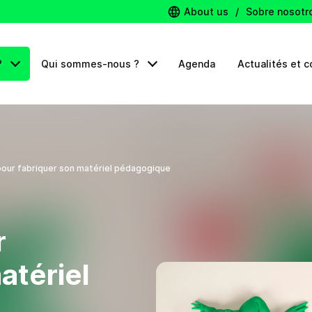
About us
/
Sobre nosotr
?
Qui sommes-nous ?
Agenda
Actualités et c
pour fabriquer son matériel pédagogique
r
atériel