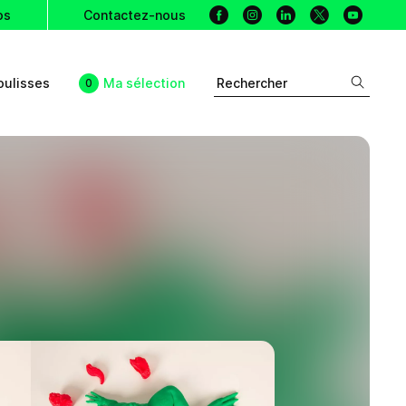
Facebook
Instagram
Linkedin
X
Youtu
os
Contactez-nous
oulisses
Ma sélection
Rechercher