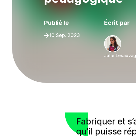
Publié le
Écrit par
10 Sep. 2023
Julie Lesauva
Partager sur :
Fabriquer et s
qu’il puisse ré