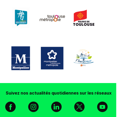
Suivez nos actualités quotidiennes sur les réseaux
Facebook
Instagram
Linkedin
X
You