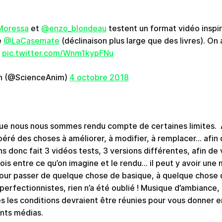
Moressa
et
@enzo_blondeau
testent un format vidéo inspi
e
@LaCasemate
(déclinaison plus large que des livres). On 
pic.twitter.com/Wnm1kypFNu
n (@ScienceAnim)
4 octobre 2018
que nous nous sommes rendu compte de certaines limites. 
éré des choses à améliorer, à modifier, à remplacer… afin 
s donc fait 3 vidéos tests, 3 versions différentes, afin de v
fois entre ce qu’on imagine et le rendu… il peut y avoir une 
ts pour passer de quelque chose de basique, à quelque chose
erfectionnistes, rien n’a été oublié ! Musique d’ambiance, 
 les conditions devraient être réunies pour vous donner e
ents médias.