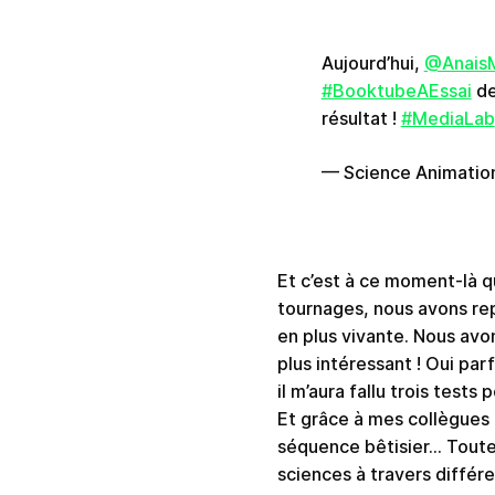
Aujourd’hui,
@Anais
#BooktubeAEssai
d
résultat !
#MediaLab
— Science Animatio
Et c’est à ce moment-là 
tournages, nous avons rep
en plus vivante. Nous avon
plus intéressant ! Oui par
il m’aura fallu trois tes
Et grâce à mes collègues p
séquence bêtisier… Toutes
sciences à travers différ