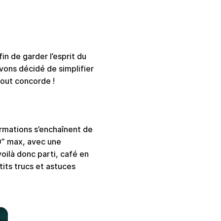
fin de garder l’esprit du
avons décidé de simplifier
tout concorde !
ormations s’enchaînent de
0” max, avec une
oilà donc parti, café en
tits trucs et astuces