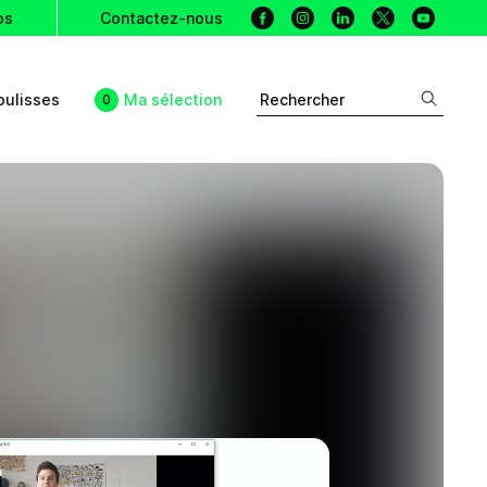
Facebook
Instagram
Linkedin
X
Youtu
os
Contactez-nous
oulisses
Ma sélection
Rechercher